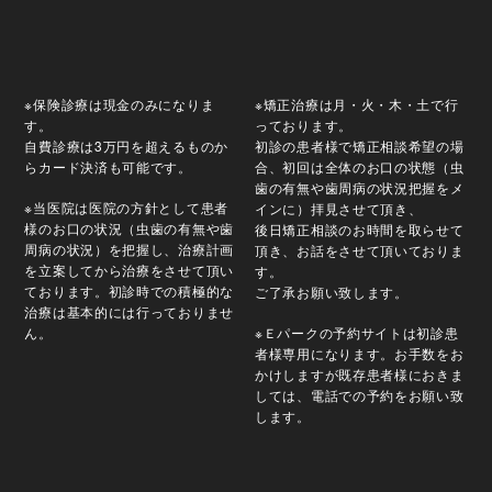
※保険診療は現金のみになりま
※矯正治療は月・火・木・土で行
す。
っております。
自費診療は3万円を超えるものか
初診の患者様で矯正相談希望の場
らカード決済も可能です。
合、初回は全体のお口の状態（虫
歯の有無や歯周病の状況把握をメ
※当医院は医院の方針として患者
インに）拝見させて頂き、
様のお口の状況（虫歯の有無や歯
後日矯正相談のお時間を取らせて
周病の状況）を把握し、治療計画
頂き、お話をさせて頂いておりま
を立案してから治療をさせて頂い
す。
ております。初診時での積極的な
ご了承お願い致します。
治療は基本的には行っておりませ
ん。
※Ｅパークの予約サイトは初診患
者様専用になります。お手数をお
かけしますが既存患者様におきま
しては、電話での予約をお願い致
します。