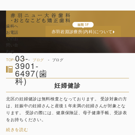
歯科へ
妊婦健診
赤羽岩淵診療所(内科)について
お電話
でのお
問い合
わせ
03-
-
-
TOPページ
ブログ
ブログ
3901-
6497(歯
科)
妊婦健診
北区の妊婦健診は無料検査となっております。 受診対象の方
は、妊娠中の妊婦さんと産後１年未満の妊婦さんが対象とな
ります。 受診の際には、健康保険証、母子健康手帳、受診表
をお持ちください。
続きを読む