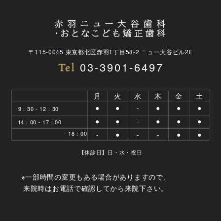
〒115-0045 東京都北区赤羽1丁目58-2 ニュー大谷ビル2F
03-3901-6497
月
火
水
木
金
土
●
●
-
●
●
●
9：30 - 12：30
●
●
-
●
●
●
14：00 - 17：00
- 18：00
-
●
-
-
●
●
【休診日】日・水・祝日
※一部時間の変更もある場合がありますので、
来院時はお電話で確認してから来院下さい。