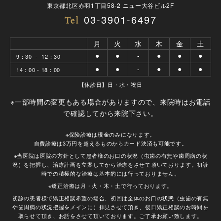
東京都北区赤羽1丁目58-2 ニュー大谷ビル2F
03-3901-6497
月
火
水
木
金
土
●
●
-
●
●
●
9：30 - 12：30
●
●
-
●
●
●
14：00 - 18：00
【休診日】日・水・祝日
※一部時間の変更もある場合がありますので、来院時はお電話
で確認してから来院下さい。
※保険診療は現金のみになります。
自費診療は3万円を超えるものからカード決済も可能です。
※当医院は医院の方針として患者様のお口の状況（虫歯の有無や歯周病の状
況）を把握し、治療計画を立案してから治療をさせて頂いております。初診
時での積極的な治療は基本的には行っておりません。
※矯正治療は月・火・木・土で行っております。
初診の患者様で矯正相談希望の場合、初回は全体のお口の状態（虫歯の有無
や歯周病の状況把握をメインに）拝見させて頂き、後日矯正相談のお時間を
取らせて頂き、お話をさせて頂いております。ご了承お願い致します。